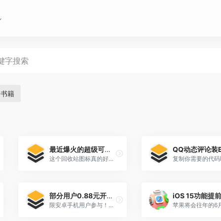
书籍
最近爆火的超级可爱的猫猫回收站设置教程来啦
这个回收站图标真的好可爱啊！对高中生来说可能有点幼稚，对大学生来说刚刚好~先看效果图：教程开始：1、提前[…]
部分用户0.88元开豪华绿钻月卡
限安卓手机用户参与！QQ音乐APP->我的->点击头像旁边的“绿钻图标”->右滑到“豪华绿[…]