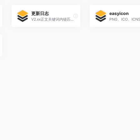
更新日志
easyicon
V2.xx正文关键词内链匹配所有文章类型的标签优化IE浏览器支持修复投稿审核设置无效问题修复不审核[…]