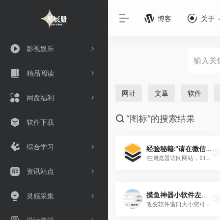
博客
关于
影视娱乐
精品阅读
网址
文章
软件
网盘福利
“图标”的搜索结果
软件下载
综合学习
经验秘籍:“请在微信客户端中打开链接”一招就可以解决
在浏览器访问网站，却提示“请在微信客户端打开链接”。虽然这个情况你可能从未遇到过，但对于爱折腾的小伙伴，确是一[…]
资讯站点
摸鱼神器小软件左顾右盼600KB左右
灵感采集
改变软件窗口大小您可以先设置一个窗口大小，然后将鼠标移动到任何软件界面并按下快捷键ALT+Z即可改变软件窗[…]