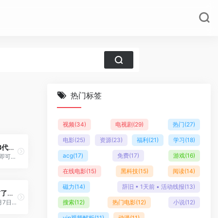
热门标签
视频
(34)
电视剧
(29)
热门
(27)
电影
(25)
资源
(23)
福利
(21)
学习
(18)
QQ动态评论装B代码合集
acg
(17)
免费
(17)
游戏
(16)
复制你需要的代码即可，下面是部分代码。锁：[em]e10001[/em]竖屏手机：[em]e1[…]
在线电影
(15)
黑科技
(15)
阅读
(14)
磁力
(14)
辞旧 • 1天前 • 活动线报
(13)
iOS 15功能提前了解，拟物化回归，vivo竟然成了行业风向标
苹果将会往年的6月7日至11日，举行全球开发者大会，相比于其他的硬件产品发布会，WWDC每年的惊喜则是来自于软[…]
搜索
(12)
热门电影
(12)
小说
(12)
vip视频解析
(11)
动漫
(11)