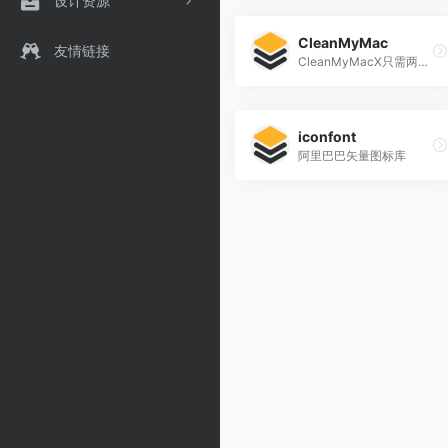
设计资源
CleanMyMac
友情链接
CleanMyMacX只需两个简单步骤就可以把系统里那些乱七八糟的无用文件统统清理掉，节省宝贵的磁盘空间。[…]
iconfont
阿里巴巴矢量图标库