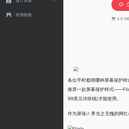
设计资源
友情链接
3.6 M
各位平时都用哪种屏幕保护样
推荐一款屏幕保护样式——
Fli
99美元(6块钱)才能使用。
作为
屏保
界当之无愧的
网红