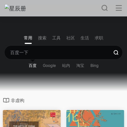
常用
搜索
工具
社区
生活
求职
百度
Google
站内
淘宝
Bing
非虚构