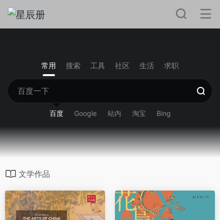
常用
搜索
工具
社区
生活
求职
百度
Google
站内
淘宝
Bing
文学作品