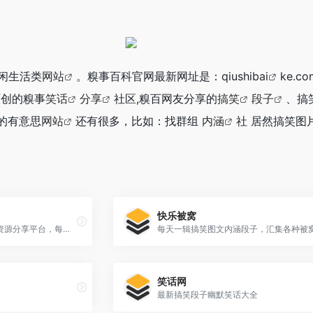
闲生活类
网站
。糗事百科官网最新网址是：qiushib
ai
ke.c
原创的糗事
笑话
分享
社区,糗百网友分享的
搞笑
段子
、搞
的有意思
网站
还有很多，比如：找群组
内涵
社 居然搞笑图
快乐被窝
槽娘网是一个互联网内容的资源分享平台，每天分享精美图片，热门游戏，实用网址，搞笑段子，热点资讯
笑话网
最新搞笑段子幽默笑话大全