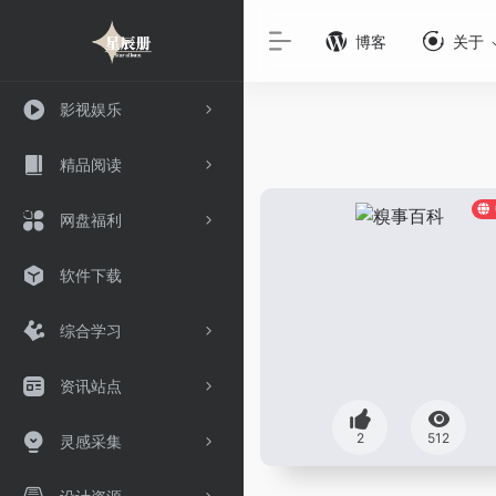
博客
关于
影视娱乐
精品阅读
网盘福利
软件下载
综合学习
资讯站点
2
512
灵感采集