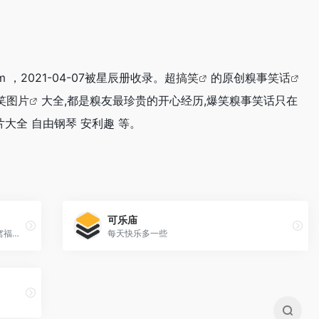
om ，2021-04-07被星辰册收录。超
搞笑
的原创糗事
笑话
笑
图片
大全,都是糗友最珍贵的开心经历,爆笑糗事笑话只在
片大全 自由钢琴 安利趣 等。
可乐庙
每天一辑搞笑图文内涵段子，汇集各种被窝福利，让身心轻松快乐！
每天快乐多一些