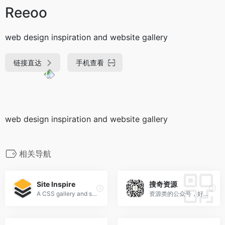
Reeoo
web design inspiration and website gallery
链接直达
手机查看
web design inspiration and website gallery
相关导航
Site Inspire
搜奇资源
A CSS gallery and showcase of the best web design inspiration.
资源类的公众号，好软件好站点分享