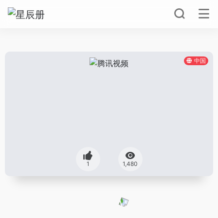
中国
1
1,480