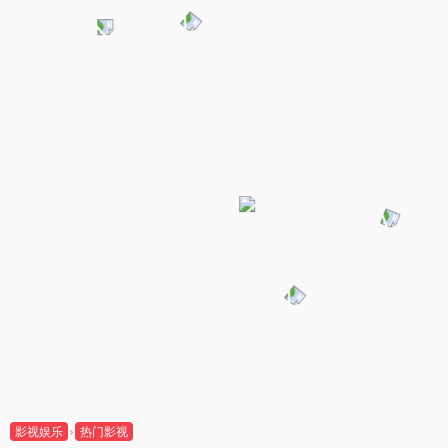
影视娱乐
热门影视