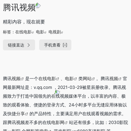
腾讯视频
精彩内容，现在就要
标签：
在线电影
电影
电视剧
链接直达
手机查看
腾讯
视频
是一个
在线电影
、
电影
类
网站
。腾讯
视频
官
网最新网址是：v.qq.com ，2021-03-29被星辰册收录。腾讯视
频致力于打造中国领先的在线视频媒体平台，以丰富的内容、极
致的观看体验、便捷的登录方式、24小时多平台无缝应用体验以
及快捷
分享
的产品特性，主要满足用户在线观看视频的需求。
跟腾讯视频差不多的在线
电影网
站还有很多，比如：2030影院