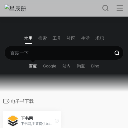
常用
搜索
工具
社区
生活
求职
百度
Google
站内
淘宝
Bing
电子书下载
下书网
下书网,主要提供txt格式小说下载