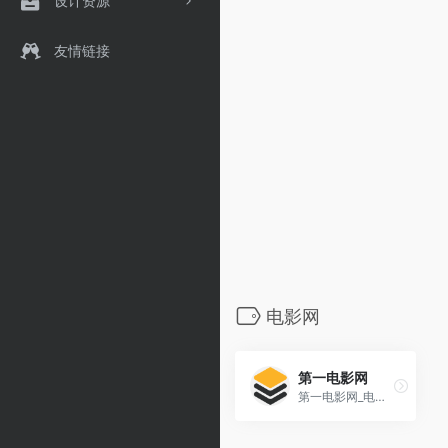
设计资源
友情链接
电影网
第一电影网
第一电影网_电影天堂_免费电影_最新电影_电影下载|无水印高清电影天堂（001D.Com）是中国最大的免费无水[…]