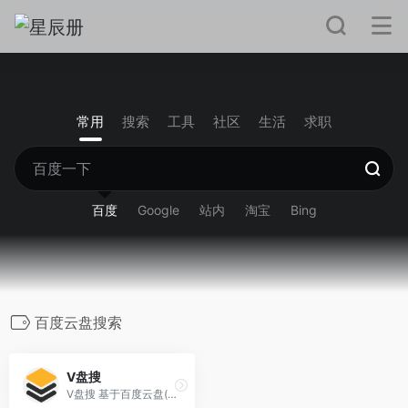
常用
搜索
工具
社区
生活
求职
百度
Google
站内
淘宝
Bing
百度云盘搜索
V盘搜
V盘搜 基于百度云盘(百度网盘)资源搜索，致力于云盘资源的技术收集和整理，千万级的大数据量,每天都会更新收录大量视频,种子,小说,壁纸,音乐等优质网盘资源,各种百度网盘资源你懂的