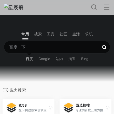
常用
搜索
工具
社区
生活
求职
百度
Google
站内
淘宝
Bing
磁力搜索
盘58
西瓜搜搜
盘58网盘搜索引擎支持百度网盘搜索、新浪微盘搜索、城通网盘搜索等云搜索服务，实时收录最新各类网盘资源，为您提供专业的网盘搜索服务。
专业的百度云磁力搜索引擎，上亿级的磁力源下载，最实用的百度云搜索引擎，名副其实的超级磁力搜索神器!，实时收录百度云、百度网盘等资源，每天更新各类高清资源