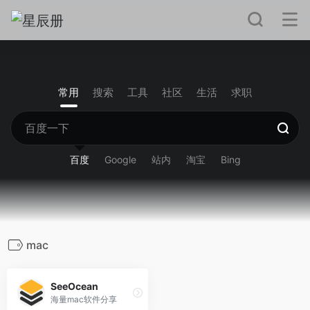
常用
搜索
工具
社区
生活
求职
百度
Google
站内
淘宝
Bing
mac
SeeOcean
海量mac软件分享