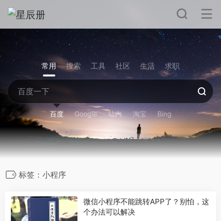
常用
搜索
工具
社区
生活
求职
百度
Google
站内
淘宝
Bing
标签：小程序
微信小程序不能跳转APP了？别怕，这
个办法可以解决