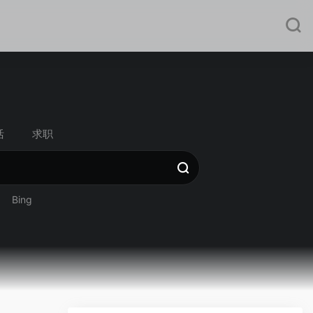
活
求职
Bing