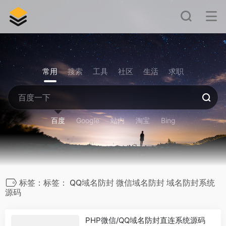
常用
搜索
工具
社区
生活
求职
百度
Google
站内
淘宝
Bing
标签：标签： QQ域名防封 微信域名防封 域名防封系统
源码
PHP微信/QQ域名防封直连系统源码