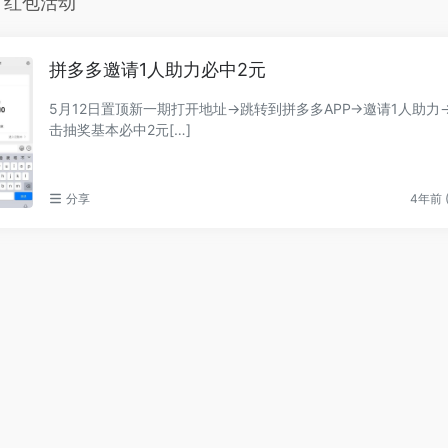
• 红包活动
拼多多邀请1人助力必中2元
5月12日置顶新一期打开地址->跳转到拼多多APP->邀请1人助力-
击抽奖基本必中2元[…]
分享
4年前 (