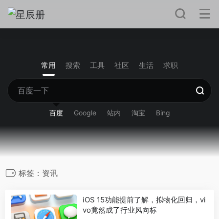
常用
搜索
工具
社区
生活
求职
百度
Google
站内
淘宝
Bing
标签：资讯
iOS 15功能提前了解，拟物化回归，vi
vo竟然成了行业风向标