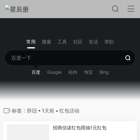
常用
搜索
工具
社区
生活
求职
百度
Google
站内
淘宝
Bing
标签：辞旧 • 1天前 • 红包活动
招商信诺红包雨抽1元红包