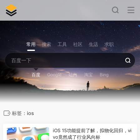
常用
搜索
工具
社区
生活
求职
百度
Google
站内
淘宝
Bing
标签：ios
iOS 15功能提前了解，拟物化回归，vi
vo竟然成了行业风向标