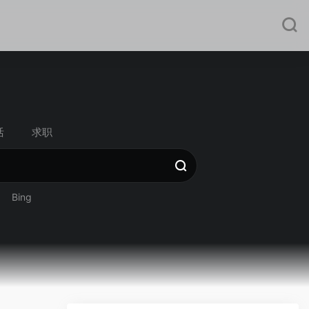
活
求职
Bing