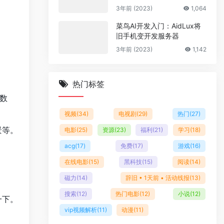
多套商户模板
3年前 (2023)
1,064
菜鸟AI开发入门：AidLux将
旧手机变开发服务器
3年前 (2023)
1,142
热门标签
数
视频
(34)
电视剧
(29)
热门
(27)
景等。
电影
(25)
资源
(23)
福利
(21)
学习
(18)
acg
(17)
免费
(17)
游戏
(16)
在线电影
(15)
黑科技
(15)
阅读
(14)
磁力
(14)
辞旧 • 1天前 • 活动线报
(13)
搜索
(12)
热门电影
(12)
小说
(12)
一下。
vip视频解析
(11)
动漫
(11)