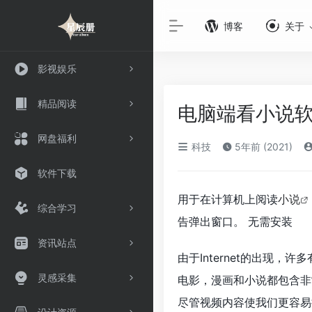
博客
关于
影视娱乐
精品阅读
电脑端看小说软件无
网盘福利
科技
5年前 (2021)
软件下载
用于在计算机上阅读
小说
综合学习
告弹出窗口。 无需安装
资讯站点
由于Internet的出现
灵感采集
电影，漫画和小说都包含非
尽管视频内容使我们更容易