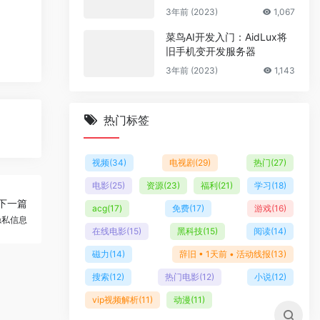
多套商户模板
3年前 (2023)
1,067
菜鸟AI开发入门：AidLux将
旧手机变开发服务器
3年前 (2023)
1,143
热门标签
视频
(34)
电视剧
(29)
热门
(27)
电影
(25)
资源
(23)
福利
(21)
学习
(18)
下一篇
acg
(17)
免费
(17)
游戏
(16)
隐私信息
在线电影
(15)
黑科技
(15)
阅读
(14)
磁力
(14)
辞旧 • 1天前 • 活动线报
(13)
搜索
(12)
热门电影
(12)
小说
(12)
vip视频解析
(11)
动漫
(11)