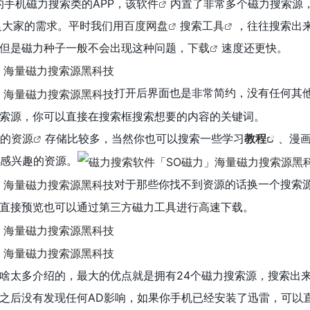
的手机磁力搜索类的APP，该
软件
内置了非常多个磁力搜索源
足大家的需求。平时我们用
百度网盘
搜索
工具
，往往搜索出
但是磁力种子一般不会出现这种问题，
下载
速度还更快。
打开后界面也是非常简约，没有任何其
索源，你可以直接在搜索框搜索想要的内容的关键词。
的
资源
存储比较多，当然你也可以搜索一些学习
教程
、漫
感兴趣的资源。
对于那些你找不到资源的话换一个搜索
直接预览也可以通过第三方磁力工具进行高速下载。
啥太多介绍的，最大的优点就是拥有24个磁力搜索源，搜索出
之后没有发现任何AD影响，如果你手机已经安装了迅雷，可以