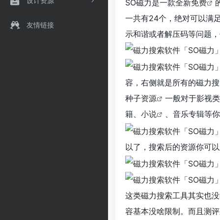
设计资源
SO磁力是一款全新
免费
一共有24个，绝对可以满
友情链接
示和谐或者解压码等问题，
容，右侧就是所有的磁力搜
种子
资源
一般对于影视类
籍、
小说
、音乐专辑等你
以了，搜索后的资源你可以
这类磁力搜索工具其实也没
容基本没啥限制。而且测评