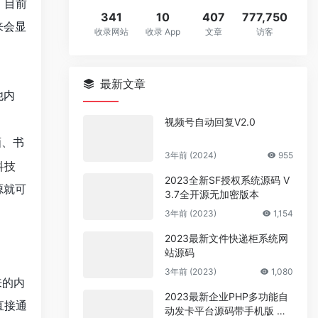
，目前
341
10
407
777,750
来会显
收录网站
收录 App
文章
访客
最新文章
他内
视频号自动回复V2.0
画、书
3年前 (2024)
955
2023全新SF授权系统源码 V
源就可
3.7全开源无加密版本
3年前 (2023)
1,154
2023最新文件快递柜系统网
站源码
3年前 (2023)
1,080
来的内
2023最新企业PHP多功能自
直接通
动发卡平台源码带手机版 带