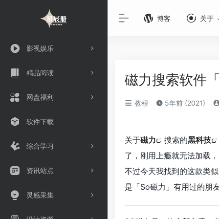
博客
关于
影视娱乐
精品阅读
磁力搜索软件「
网盘福利
教程
5年前 (2021)
软件下载
关于
磁力
搜索的
黑科技
综合学习
了，刚用上瘾就无法加载，
资讯站点
不过今天我找到的这款类似
是「So磁力」有用过的朋
灵感采集