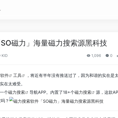
SO磁力」海量磁力搜索源黑科技
KID
1,096
0
软件
工具
，将近有半年没有推送过了，因为和谐的实在是
实在太难受。
一个
磁力搜索
导航APP。内置了18+个
磁力搜索
源，这款AP
友吗？