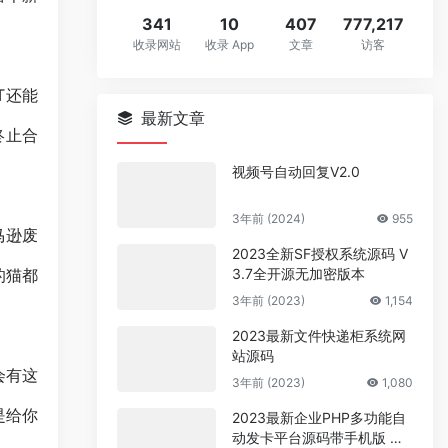
341
10
407
777,217
收录网站
收录 App
文章
访客
T还能
最新文章
终止合
视频号自动回复V2.0
3年前 (2024)
955
马逊废
2023全新SF授权系统源码 V
3.7全开源无加密版本
的猫都
3年前 (2023)
1,154
2023最新文件快递柜系统网
站源码
会有这
3年前 (2023)
1,080
是给你
2023最新企业PHP多功能自
动发卡平台源码带手机版 带