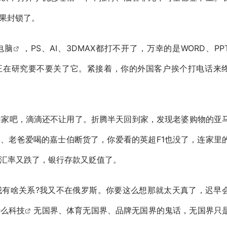
苹果封锁了。
电脑
，PS、AI、3DMAX都打不开了，万幸的是WORD、PP
正在研究要不要关了它。紧接着，你的外国客户挨个打电话来
回家吧，滴滴还不让用了。折腾半天回到家，发现老婆购物的亚
、老爸爱喝的嘉士伯断货了，你爱看的英超F1也没了，连家里
汇率又跌了，银行存款又贬值了。
我有啥关系?我又不在俄罗斯。你要这么想那就太天真了，迟早
什么
科技
无国界、体育无国界、品牌无国界的鬼话，无国界只