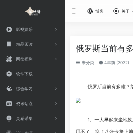
博客
关于
影视娱乐
精品阅读
俄罗斯当前有
网盘福利
未分类
4年前 (2022)
软件下载
俄罗斯当前有多难？
综合学习
资讯站点
灵感采集
1、一大早起来坐地铁
用不了。换了八张卡挤上