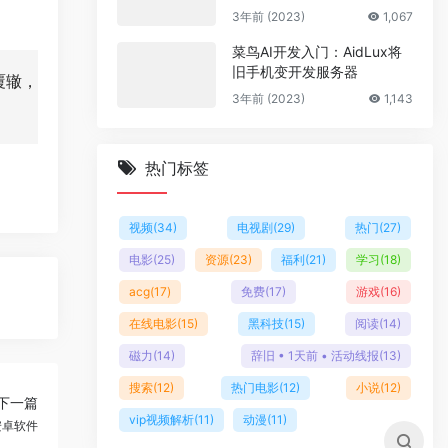
多套商户模板
3年前 (2023)
1,067
菜鸟AI开发入门：AidLux将
旧手机变开发服务器
覆辙，
3年前 (2023)
1,143
热门标签
视频
(34)
电视剧
(29)
热门
(27)
电影
(25)
资源
(23)
福利
(21)
学习
(18)
acg
(17)
免费
(17)
游戏
(16)
在线电影
(15)
黑科技
(15)
阅读
(14)
磁力
(14)
辞旧 • 1天前 • 活动线报
(13)
搜索
(12)
热门电影
(12)
小说
(12)
下一篇
vip视频解析
(11)
动漫
(11)
安卓软件