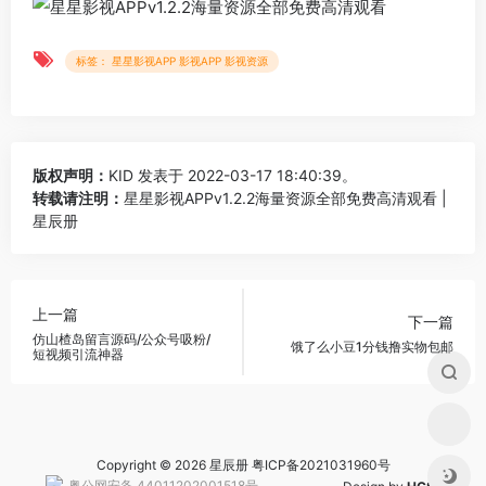
标签： 星星影视APP 影视APP 影视资源
版权声明：
KID
发表于 2022-03-17 18:40:39。
转载请注明：
星星影视APPv1.2.2海量资源全部免费高清观看 |
星辰册
上一篇
下一篇
仿山楂岛留言源码/公众号吸粉/
饿了么小豆1分钱撸实物包邮
短视频引流神器
Copyright © 2026 星辰册
粤ICP备2021031960号
粤公网安备 44011202001518号