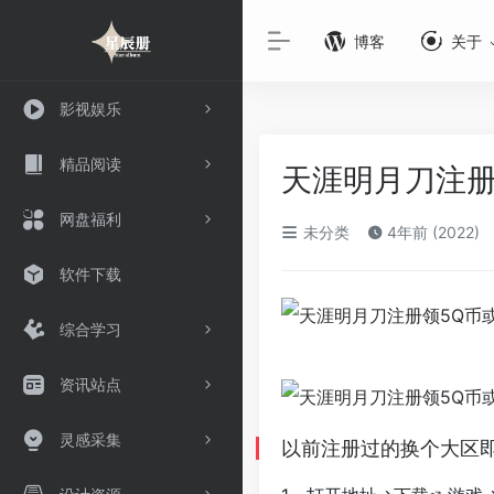
博客
关于
影视娱乐
精品阅读
天涯明月刀注册
网盘福利
未分类
4年前 (2022)
软件下载
综合学习
资讯站点
灵感采集
以前注册过的换个大区