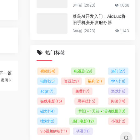
多套商户模板
3年前 (2023)
1,066
菜鸟AI开发入门：AidLux将
旧手机变开发服务器
3年前 (2023)
1,143
热门标签
视频
(34)
电视剧
(29)
热门
(27)
下一篇
会员周卡
电影
(25)
资源
(23)
福利
(21)
学习
(18)
acg
(17)
免费
(17)
游戏
(16)
在线电影
(15)
黑科技
(15)
阅读
(14)
磁力
(14)
辞旧 • 1天前 • 活动线报
(13)
搜索
(12)
热门电影
(12)
小说
(12)
vip视频解析
(11)
动漫
(11)