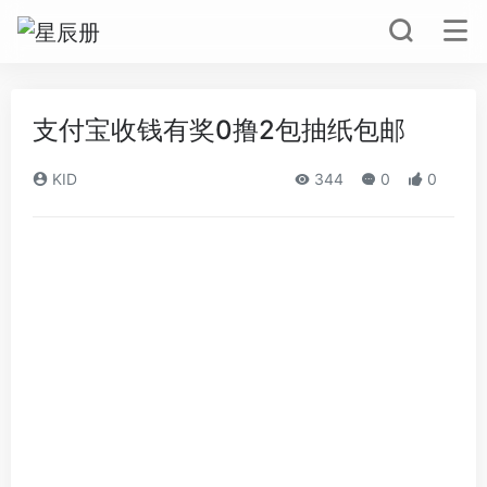
支付宝收钱有奖0撸2包抽纸包邮
KID
344
0
0