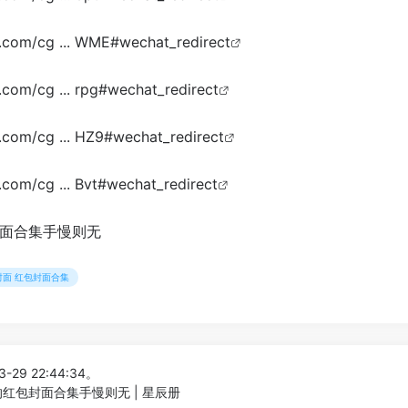
q.com/cg ... WME#wechat_redirect
q.com/cg ... rpg#wechat_redirect
q.com/cg ... HZ9#wechat_redirect
.com/cg ... Bvt#wechat_redirect
封面 红包封面合集
-29 22:44:34。
红包封面合集手慢则无 | 星辰册