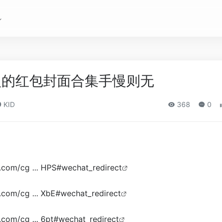
型的红包封面合集手慢则无
KID
368
0
q.com/cg ... HPS#wechat_redirect
q.com/cg ... XbE#wechat_redirect
q.com/cg ... 6pt#wechat_redirect