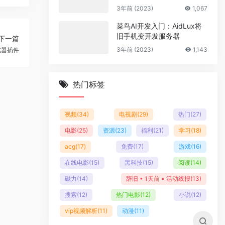
多套商户模板
3年前 (2023)
1,067
菜鸟AI开发入门：AidLux将
旧手机变开发服务器
下一篇
3年前 (2023)
1,143
览器插件
热门标签
视频
(34)
电视剧
(29)
热门
(27)
电影
(25)
资源
(23)
福利
(21)
学习
(18)
acg
(17)
免费
(17)
游戏
(16)
在线电影
(15)
黑科技
(15)
阅读
(14)
磁力
(14)
辞旧 • 1天前 • 活动线报
(13)
搜索
(12)
热门电影
(12)
小说
(12)
vip视频解析
(11)
动漫
(11)