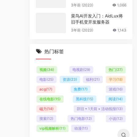
多套商户模板
3年前 (2023)
1,066
菜鸟AI开发入门：AidLux将
旧手机变开发服务器
3年前 (2023)
1,143
热门标签
视频
(34)
电视剧
(29)
热门
(27)
电影
(25)
资源
(23)
福利
(21)
学习
(18)
acg
(17)
免费
(17)
游戏
(16)
在线电影
(15)
黑科技
(15)
阅读
(14)
磁力
(14)
辞旧 • 1天前 • 活动线报
(13)
搜索
(12)
热门电影
(12)
小说
(12)
vip视频解析
(11)
动漫
(11)