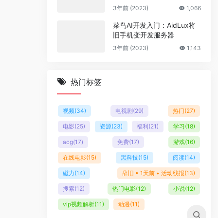
多套商户模板
3年前 (2023)
1,066
菜鸟AI开发入门：AidLux将
旧手机变开发服务器
3年前 (2023)
1,143
热门标签
视频
(34)
电视剧
(29)
热门
(27)
电影
(25)
资源
(23)
福利
(21)
学习
(18)
acg
(17)
免费
(17)
游戏
(16)
在线电影
(15)
黑科技
(15)
阅读
(14)
磁力
(14)
辞旧 • 1天前 • 活动线报
(13)
搜索
(12)
热门电影
(12)
小说
(12)
vip视频解析
(11)
动漫
(11)