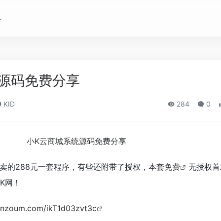
源码免费分享
KID
284
0
卖的288元一套程序，有些还附带了授权，本套
免费
无授权首
K网！
.lanzoum.com/ikT1d03zvt3c