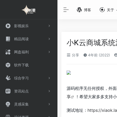
博客
关于
影视娱乐
精品阅读
小K云商城系统
网盘福利
分享
4年前 (2022)
软件下载
综合学习
源码程序无任何授权，外面
资讯站点
享
！希望大家多多支持小
灵感采集
测试地址：
https://xiaok