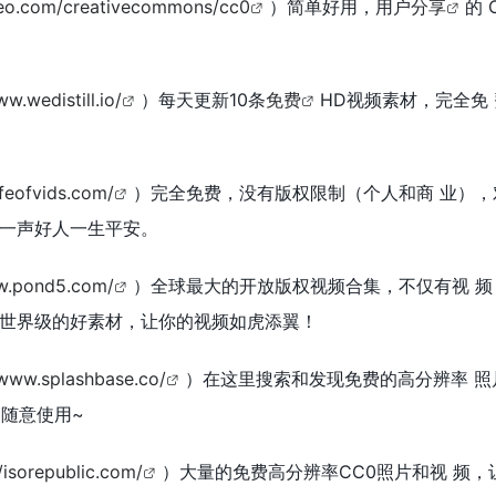
meo.com/creativecommons/cc0
）简单好⽤，⽤户
分享
的 
ww.wedistill.io/
）每天更新10条
免费
HD视频素材，完全免
lifeofvids.com/
）完全免费，没有版权限制（个⼈和商 业），
⼀声好⼈⼀⽣平安。
w.pond5.com/
）全球最⼤的开放版权视频合集，不仅有视 频
世界级的好素材，让你的视频如⻁添翼！
/www.splashbase.co/
）在这⾥搜索和发现免费的⾼分辨率 照
，随意使⽤~
//isorepublic.com/
）⼤量的免费⾼分辨率CC0照⽚和视 频，