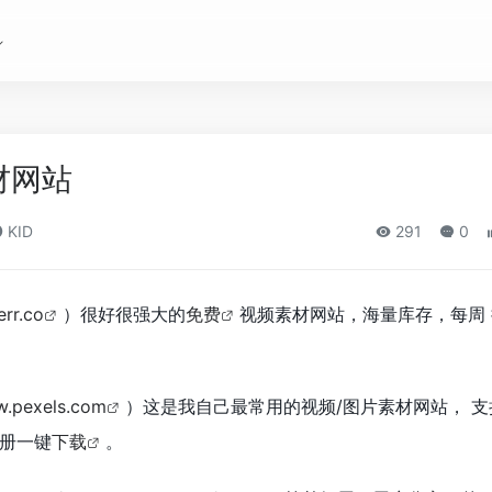
材网站
KID
291
0
err.co
）很好很强⼤的
免费
视频素材⽹站，海量库存，每周
w.pexels.com
）这是我⾃⼰最常⽤的视频/图⽚素材⽹站， ⽀
册⼀键
下载
。