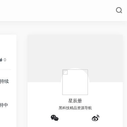
0
 持续
星辰册
持中
黑科技精品资源导航