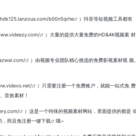
//hdk125.lanzous.com/b00n5qrhe
）抖⾳等短视频⼯具都有
www.videezy.com/
）⼤量的提供⼤量免费的HD&4K视频素 
mazwai.com/
）由视频专业团队精⼼挑选的免费影视素材视 频
ww.videvo.net/
）只需要注册⼀个免费账户，就能⼀站式免 费
、⾳效素材！
lery.com/
）这是⼀个特殊的视频素材⽹站，⾥⾯提供的都是 
费的，⽽且免注册⼀键
下载
哦~