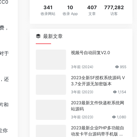
CC0
341
10
407
777,282
收录网站
收录 App
文章
访客
 费，
最新文章
视频号自动回复V2.0
对于
3年前 (2024)
955
2023全新SF授权系统源码 V
，还
3.7全开源无加密版本
3年前 (2023)
1,154
2023最新文件快递柜系统网
⽚和
站源码
3年前 (2023)
1,080
2023最新企业PHP多功能自
让你
动发卡平台源码带手机版 带