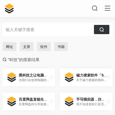
网址
文章
软件
书籍
“科技”的搜索结果
黑科技之让电脑不再收集我们的隐私信息
磁力搜索软件「SO磁力」海量磁力搜索源黑科技
当我们在使用电脑的时候，往往会收到一些广告的推送。如果你也和我一样收到过一些广告的推送，那可能是你的电脑偷偷的[…]
关于磁力搜索的黑科技软件工具，将近有半年没有推送过了，因为和谐的实在是太快了，刚用上瘾就无法加载，实在太难受。[…]
百度网盘直链生成和提取方法教程，不限速黑科技建议收藏
手写模拟器，仿真黑科技
百度网盘的分享链接经常被人举报导致失效，于是广大人民群众创造出了黑科技通过秒传链接来下载百度网盘文件。PC端[…]
我不知道朋友们是否经常写作，本人我已经很长时间没有写作了。尤其是当我上大学时，我基本上是使用计算机，无论是经[…]