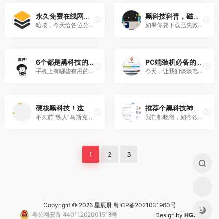
永久免费在线网页PDF转换工具，CleverPDF黑科技
黑科技科普，磁力链接和bt种子的区别
哈喽，今天给各位分享一个黑科技的福利网站“CleverPDF”“CleverPDF”是一个在线PDF工具[…]
如果你要下载已失效的视频，该怎么办？当然，最简单的方法是找到有资源的up主，并要求他将这段视频发送给您。在[…]
6个都是黑科技的逆天app，虽然小众，但值得拥有！
PC端装机必备的款黑科技神器，用过都说好
手机上有哪些有用的软件？今天分享的神器虽然小众，但是每个都是黑科技的逆天app，值得拥有！01*Via浏览器[…]
今天，让我们谈谈电脑端安装所必需的6种黑科技工具。无论是办公还是娱乐，黑科技软件经常会出现在我们的生活浪潮中[…]
硬核黑科技！这只猴子大脑被“改造”，能用意念玩游戏，未来已来？
推荐个黑科技神器，爱奇艺/腾讯/优酷VIP视频解析免费在线观看
不久前“铁人”马斯克来推销他的新“黑科技”。埃隆·马斯克旗下的神经科学公司Neurolink9日发布了新的博[…]
我们都晓得，如今很多视频网站很多电影都要开会员看才可以观看，但是即便开了会员也不一定能看到想看的电影或者电视剧[…]
1
2
3
Copyright © 2026 星辰册
粤ICP备2021031960号
粤公网安备 44011202001518号
Design by
HGS