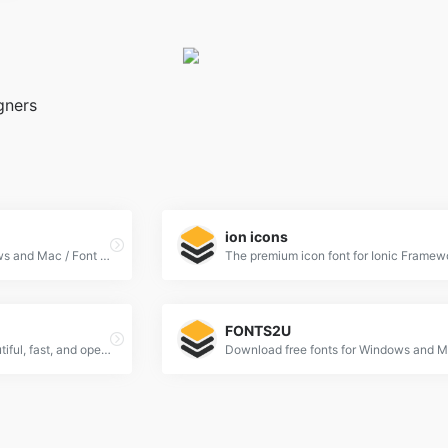
gners
ion icons
WEB Free Fonts for Windows and Mac / Font free Download
The premium icon font for Ionic Framew
FONTS2U
Making the web more beautiful, fast, and open through great typography