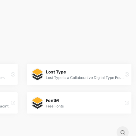
Lost Type
ork
Lost Type is a Collaborative Digital Type Foundry
FontM
Download free fonts for Windows and Macintosh.
Free Fonts