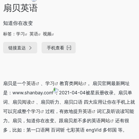
扇贝英语
知道你在改变
标签：
学习
英语
视频
链接直达
手机查看
扇贝是一个
英语
、
学习
教育类
网站
。扇贝官网最新网址
是：www.shanbay.com ，2021-04-04被星辰册收录。扇贝单
词、扇贝
阅读
、扇贝听力、扇贝口语 四大应用让你在手机上就
可以完成整个
学习
过程，有效地提升
英语
词汇及听说读写能
力。扇贝，知道你在改变。跟扇贝差不多的英语
网站
还有很
多，比如：第一口语网 百词斩 七彩英语 engVid 多邻国 等。