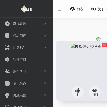
博客
关于
影视娱乐
精品阅读
网盘福利
软件下载
综合学习
资讯站点
3
1,451
灵感采集