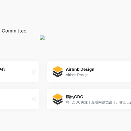
Committee
中心
Airbnb Design
Airbnb Design
腾讯CDC