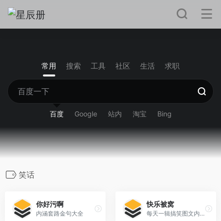
常用
搜索
工具
社区
生活
求职
百度
Google
站内
淘宝
Bing
笑话
你好污啊
快乐被窝
内涵套路金句大全
每天一辑搞笑图文内涵段子，汇集各种被窝福利，让身心轻松快乐！