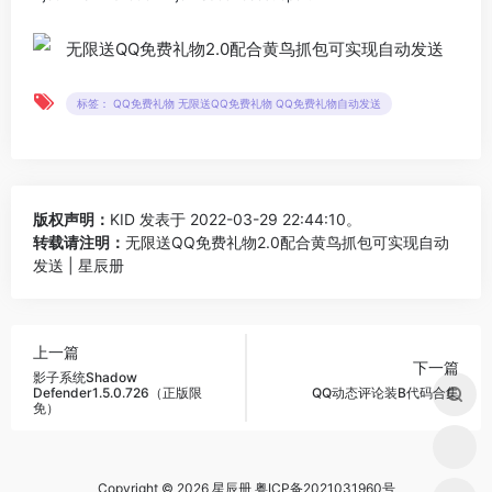
标签： QQ免费礼物 无限送QQ免费礼物 QQ免费礼物自动发送
版权声明：
KID
发表于 2022-03-29 22:44:10。
转载请注明：
无限送QQ免费礼物2.0配合黄鸟抓包可实现自动
发送 | 星辰册
上一篇
下一篇
影子系统Shadow
Defender1.5.0.726（正版限
QQ动态评论装B代码合集
免）
Copyright © 2026 星辰册
粤ICP备2021031960号