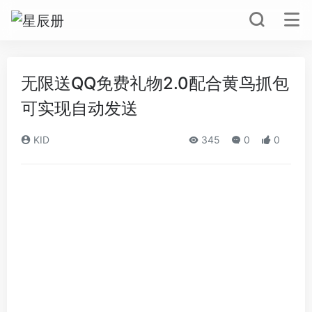
无限送QQ免费礼物2.0配合黄鸟抓包
可实现自动发送
KID
345
0
0