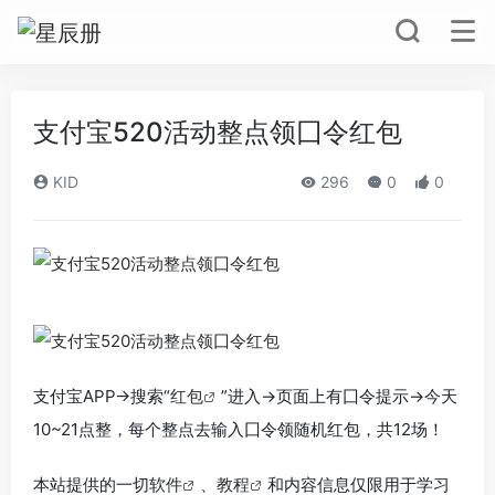
支付宝520活动整点领囗令红包
KID
296
0
0
支付宝APP->搜索“
红包
”进入->页面上有囗令提示->今天
10~21
点整，每个整点去输入囗令领随机红包，共12场！
本站提供的一切
软件
、
教程
和内容信息仅限用于学习