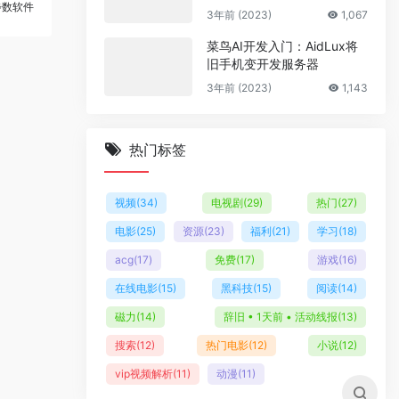
步数软件
多套商户模板
3年前 (2023)
1,067
菜鸟AI开发入门：AidLux将
旧手机变开发服务器
3年前 (2023)
1,143
热门标签
视频
(34)
电视剧
(29)
热门
(27)
电影
(25)
资源
(23)
福利
(21)
学习
(18)
acg
(17)
免费
(17)
游戏
(16)
在线电影
(15)
黑科技
(15)
阅读
(14)
磁力
(14)
辞旧 • 1天前 • 活动线报
(13)
搜索
(12)
热门电影
(12)
小说
(12)
vip视频解析
(11)
动漫
(11)