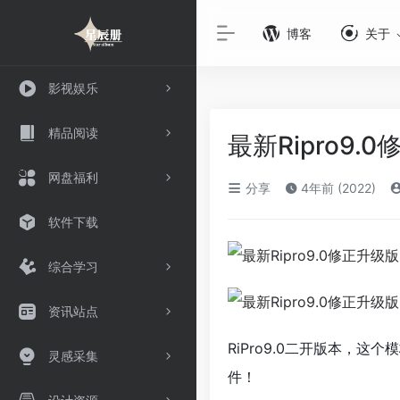
博客
关于
影视娱乐
精品阅读
最新Ripro9
网盘福利
分享
4年前 (2022)
软件下载
综合学习
资讯站点
RiPro9.0二开版本，
灵感采集
件！