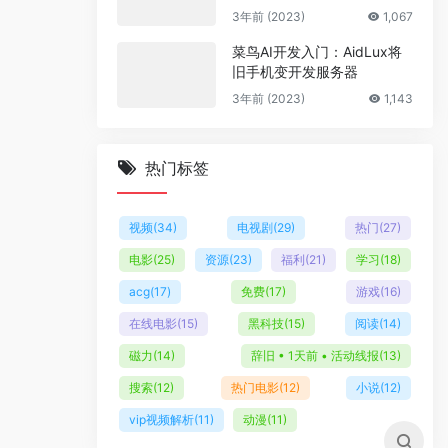
多套商户模板
3年前 (2023)
1,067
菜鸟AI开发入门：AidLux将
旧手机变开发服务器
3年前 (2023)
1,143
热门标签
视频
(34)
电视剧
(29)
热门
(27)
电影
(25)
资源
(23)
福利
(21)
学习
(18)
acg
(17)
免费
(17)
游戏
(16)
在线电影
(15)
黑科技
(15)
阅读
(14)
磁力
(14)
辞旧 • 1天前 • 活动线报
(13)
搜索
(12)
热门电影
(12)
小说
(12)
vip视频解析
(11)
动漫
(11)