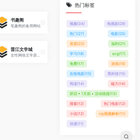
热门标签
书趣阁
视频
(34)
电视剧
(29)
笔趣阁的备用网站
热门
(27)
电影
(25)
资源
(23)
福利
(21)
晋江文学城
学习
(18)
acg
(17)
女性网络文学原创基地
免费
(17)
游戏
(16)
在线电影
(15)
黑科技
(15)
阅读
(14)
磁力
(14)
辞旧 • 1天前 • 活动线报
(13)
搜索
(12)
热门电影
(12)
小说
(12)
vip视频解析
(11)
动漫
(11)