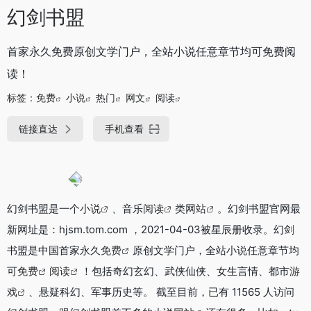
幻剑书盟
首家永久免费原创文学门户，全站小说任意章节均可免费阅
读！
标签：
免费
小说
热门
网文
阅读
链接直达
手机查看
幻剑书盟是一个
小说
、音乐
阅读
类
网站
。幻剑书盟官网最
新网址是：hjsm.tom.com ，2021-04-03被星辰册收录。幻剑
书盟是中国首家永久
免费
原创文学门户，全站小说任意章节均
可
免费
阅读
！包括奇幻玄幻、武侠仙侠、女生言情、都市
游
戏
、悬疑科幻、军事历史等。 截至目前，已有 11565 人访问