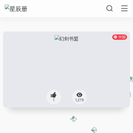
中国
1
1,279