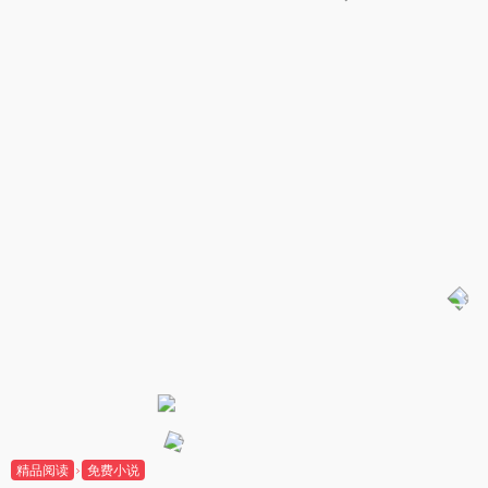
精品阅读
免费小说