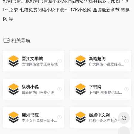
幻剑书盟。跟幻剑书盟差不多的小说
网站
还有很多，比如：
tx
t
之梦 七猫免费阅读
小说下载
17K小说网 圣墟最新章节 笔趣
阁 等
相关导航
晋江文学城
新笔趣阁
女性网络文学原创基地
广大网络小说爱好者必备的小说阅读网
纵横小说
下书网
最新的热门免费小说
下书网,主要提供txt格式小说下载
潇湘书院
起点中文网
专业女性免费言情小说网站
精彩小说尽在起点中文网